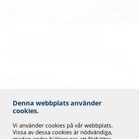
Aktuellt
Prisjustering från och med den 1 maj 2026
Prisjustering från och med den 1 maj 2026
Denna webbplats använder
Hjälp oss att förbättra
cookies.
servicen på vår
Vi använder cookies på vår webbplats.
webbplats!
Vissa av dessa cookies är nödvändiga,