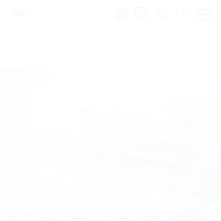
Region:
sv