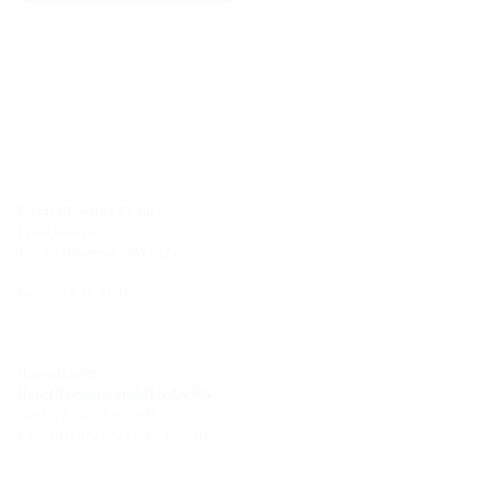
Electro Trading ET AB
Ekbacksvägen 28
168 69 Bromma, SWEDEN
Tel: +46 8 98 71 10
Huvudkontor:
Hauff-Technik GmbH & Co. KG
Robert-Bosch-Straße 9
89568 Hermaringen, GERMANY