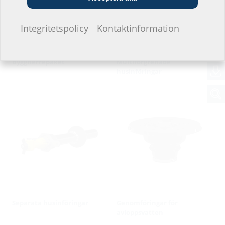
Jag vill inte ange.
Integritetspolicy
Kontaktinformation
Byggherrepaket
Multiförgrenade
husinföringar
Separata husinföringar
Genomföringar för
avloppsvatten