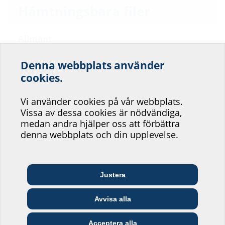
Hämtningsbara filer
Allmänt
REACH
Denna webbplats använder
General product information building entries
Hjälp oss att förbättra
cookies.
servicen på vår
Vi använder cookies på vår webbplats.
webbplats!
Vissa av dessa cookies är nödvändiga,
medan andra hjälper oss att förbättra
Var skulle du vilja placera dig?
denna webbplats och din upplevelse.
Arkitekter och
Justera
Grossister
Telekommunikationsföretag
planerare
Avvisa alla
Försörjningsföretag
Installatörer
Byggföretag
Acceptera alla