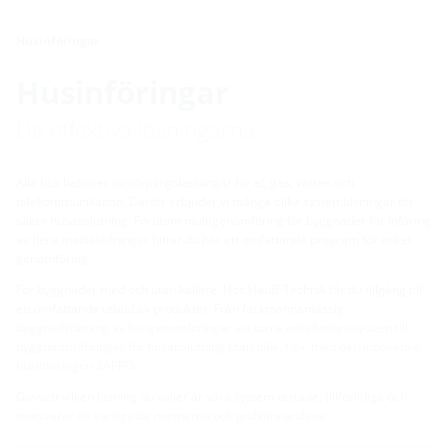
Husinföringar
Husinföringar
De effektiva lösningarna.
Alla hus behöver försörjningsledningar för el, gas, vatten och
telekommunikation. Därför erbjuder vi många olika systemlösningar för
säker husanslutning. Förutom multigenomföring för byggnader för införing
av flera medialedningar hittar du här ett omfattande program för enkel
genomföring.
För byggnader med och utan källare: Hos Hauff-Technik får du tillgång till
ett omfattande utbud av produkter. Från fackmannamässig
byggnadstätning av husgenomföringar via torra installationssystem till
byggnadsinföringar för husanslutning utan dike, t.ex. med den innovativa
husinföringen ZAPPO.
Oavsett vilken lösning du väljer är våra system testade, tillförlitliga och
motsvarar de vanligaste normerna och godkännandena.