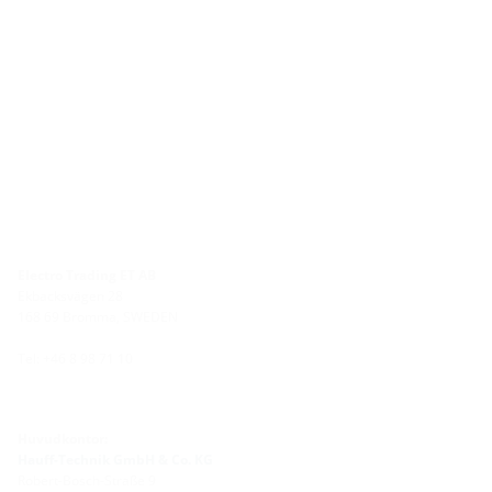
Electro Trading ET AB
Ekbacksvägen 28
168 69 Bromma, SWEDEN
Tel: +46 8 98 71 10
Huvudkontor:
Hauff-Technik GmbH & Co. KG
Robert-Bosch-Straße 9