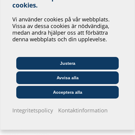
Hjälp oss att förbättra
cookies.
servicen på vår
Vi använder cookies på vår webbplats.
webbplats!
Vissa av dessa cookies är nödvändiga,
medan andra hjälper oss att förbättra
Var skulle du vilja placera dig?
denna webbplats och din upplevelse.
Arkitekter och
Justera
Grossister
Telekommunikationsföretag
planerare
Avvisa alla
Försörjningsföretag
Installatörer
Byggföretag
Acceptera alla
Jag vill inte ange.
Integritetspolicy
Kontaktinformation
Electro Trading ET AB
Ekbacksvägen 28
168 69 Bromma, SWEDEN