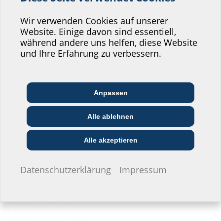
Helfen Sie uns den
Service unserer
Wir verwenden Cookies auf unserer
Website. Einige davon sind essentiell,
Website zu verbessern!
während andere uns helfen, diese Website
Wo würden Sie sich einordnen?
und Ihre Erfahrung zu verbessern.
Anpassen
Architekt:in &
Kommunikations­
Handels­partner:in
Planer:in
branche
Alle ablehnen
Bau-/General­
EVU/­Stadt­werke
Installateur:in
unternehmer:in
Alle akzeptieren
Ich möchte keine Angaben machen.
Datenschutzerklärung
Impressum
Standort Hermaringen
Robert-Bosch-Straße 9
89568 Hermaringen, GERMANY