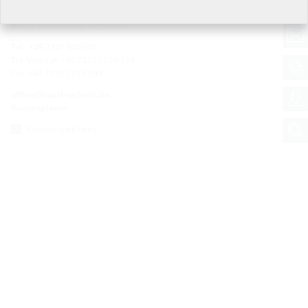
Zoeppritzstraße 73
89522 Heidenheim, GERMANY
Tel.: +49 7321 946900
Tel. Verkauf: +49 7322 1333-599
Fax: +49 7322 1333-999
office@hauff-technik.de
Routenplaner
Kontakt speichern