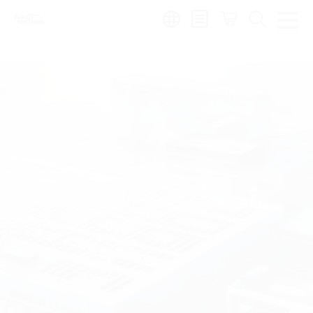
Region:
sv