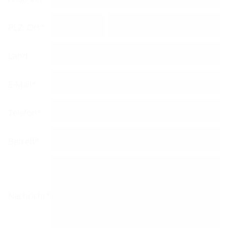
PLZ, Ort*
Land
E-Mail*
Telefon*
Betreff*
Nachricht*