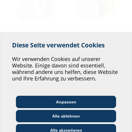
Diese Seite verwendet Cookies
Baustromdurchführungen
Erdungen
Helfen Sie uns den
Service unserer
Wir verwenden Cookies auf unserer
Website. Einige davon sind essentiell,
Website zu verbessern!
während andere uns helfen, diese Website
Wo würden Sie sich einordnen?
und Ihre Erfahrung zu verbessern.
Anpassen
Architekt:in &
Kommunikations­
Handels­partner:in
Planer:in
branche
Alle ablehnen
Brandschutz
Dachdurchführungen
Bau-/General­
EVU/­Stadt­werke
Installateur:in
unternehmer:in
Alle akzeptieren