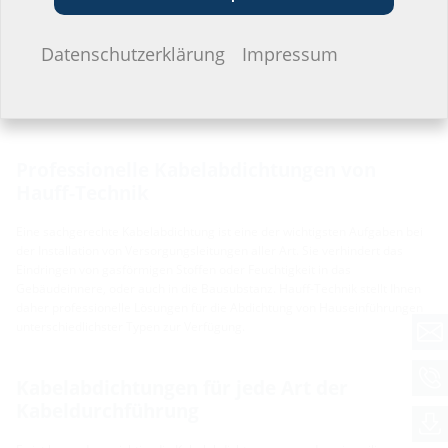
Ich möchte keine Angaben machen.
Datenschutzerklärung
Impressum
Professionelle Kabelabdichtungen von
Hauff-Technik
Eine sachgerechte Kabelabdichtung ist eine der wichtigsten Aufgaben bei
der Installation von Versorgungsleitungen aller Art. Sie verhindert das
Eindringen von gasförmigen Stoffen oder Feuchtigkeit in das
Gebäudeinnere, oder auch in die Bausubstanz. Hauff-Technik stellt Ihnen
daher professionelle Lösungen für die Abdichtung von Hauseinführungen
unterschiedlichster Typen zur Verfügung.
Kabelabdichtungen für jede Art der
Kabeldurchführung