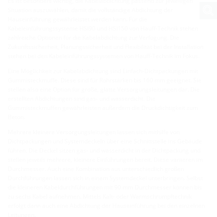
Es ist besonders wichtig, die Kabelabdichtung passend zur jeweiligen
Situation auszuwählen, damit die vollständige Abdichtung der
Hauseinführung gewährleistet werden kann. Für die
Kabeleinführungssysteme HSI90 und HSI150 von Hauff-Technik stehen
zahlreiche Optionen für die Kabelabdichtung zur Verfügung. Die
Zukunftssicherheit, Planungssicherheit und Flexibilität bei der Installation
stehen bei den Kabeleinführungssystemen von Hauff-Technik im Fokus.
Eine Möglichkeit zur Kabelabdichtung sind Einfach-Dichtpackungen mit
Gummisteckmuffe. Diese sind für Rohrstärken bis 160 mm geeignet. Sie
stellen also eine Option für große, glatte Versorgungsleitungen dar. Die
erstellten Abdichtungen sind gas- und wasserdicht. Die
Gummisteckmuffen gewährleisten außerdem die Druckdichtigkeit zum
Beton.
Mehrere kleinere Versorgungsleitungen lassen sich mithilfe von
Dichtpackungen und Systemdeckeln über eine Schnittstelle ins Gebäude
führen. Die Deckel sitzen gas- und wasserdicht in der Dichtpackung und
stellen jeweils mehrere, kleinere Einführungen bereit. Diese variieren im
Durchmesser. Auch eine Kombination aus unterschiedlich großen
Durchführungen lassen sich in einem Systemdeckel unterbringen. Selbst
die kleineren Kabeldurchführungen mit 90 mm Durchmesser können bis
zu sechs Kabel aufnehmen. Mittels Kalt- oder Warmschrumpftechnik
erfolgt dann auch eine Abdichtung der Hauseinführung bei den einzelnen
Leitungen.