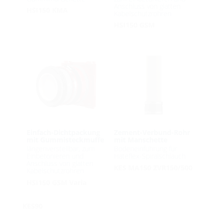
Anschluss von glatten
HSI150 KMA
Kabelschutzrohren
HSI150 GSM
Einfach-Dichtpackung
Zement-Verbund-Rohr
mit Gummisteckmuffe
mit Manschette
längenverstellbar, zum
Bodeneinführung für
Einbetonieren und
Hateflex-Spiralschlauch
Anschluss von glatten
KES MA150 ZVR150/500
Kabelschutzrohren
HSI150 GSM Varia
KES90