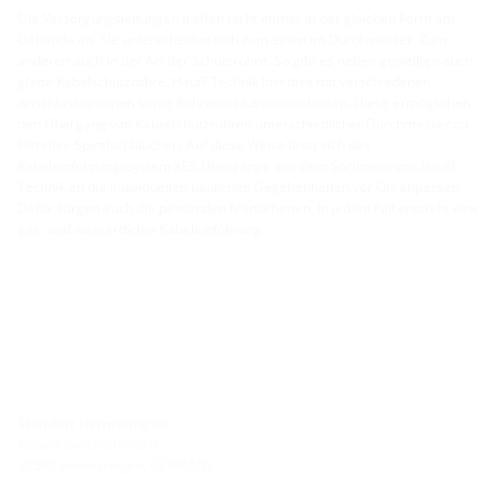
Die Versorgungsleitungen treffen nicht immer in der gleichen Form am
Gebäude an. Sie unterscheiden sich zum einen im Durchmesser. Zum
anderen auch in der Art der Schutzrohre. So gibt es neben gewellten auch
glatte Kabelschutzrohre. Hauff-Technik löst dies mit verschiedenen
Anschlussoptionen sowie Rohranschlussmanschetten. Diese ermöglichen
den Übergang von Kabelschutzrohren unterschiedlicher Durchmesser zu
Hateflex-Spiralschläuchen. Auf diese Weise lässt sich das
Kabeleinführungssystem KES Übergänge aus dem Sortiment von Hauff-
Technik an die individuellen baulichen Gegebenheiten vor Ort anpassen.
Dafür sorgen auch die passenden Manschetten. In jedem Fall entsteht eine
gas- und wasserdichte Kabeleinführung.
Standort Hermaringen
Robert-Bosch-Straße 9
89568 Hermaringen, GERMANY