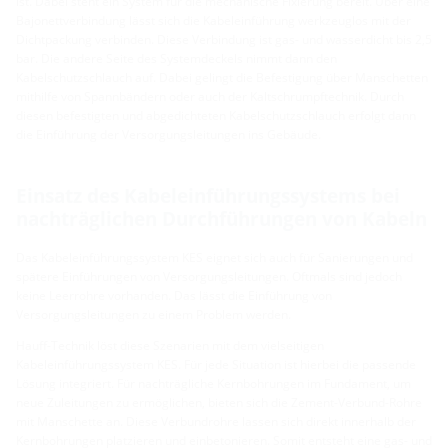
ist. Dabei steht ein System für die mechanische Fixierung bereit. Über eine
Bajonettverbindung lässt sich die Kabeleinführung werkzeuglos mit der
Dichtpackung verbinden. Diese Verbindung ist gas- und wasserdicht bis 2,5
bar. Die andere Seite des Systemdeckels nimmt dann den
Kabelschutzschlauch auf. Dabei gelingt die Befestigung über Manschetten
mithilfe von Spannbändern oder auch der Kaltschrumpftechnik. Durch
diesen befestigten und abgedichteten Kabelschutzschlauch erfolgt dann
die Einführung der Versorgungsleitungen ins Gebäude.
Einsatz des Kabeleinführungssystems bei
nachträglichen Durchführungen von Kabeln
Das Kabeleinführungssystem KES eignet sich auch für Sanierungen und
spätere Einführungen von Versorgungsleitungen. Oftmals sind jedoch
keine Leerrohre vorhanden. Das lässt die Einführung von
Versorgungsleitungen zu einem Problem werden.
Hauff-Technik löst diese Szenarien mit dem vielseitigen
Kabeleinführungssystem KES. Für jede Situation ist hierbei die passende
Lösung integriert. Für nachträgliche Kernbohrungen im Fundament, um
neue Zuleitungen zu ermöglichen, bieten sich die Zement-Verbund-Rohre
mit Manschette an. Diese Verbundrohre lassen sich direkt innerhalb der
Kernbohrungen platzieren und einbetonieren. Somit entsteht eine gas- und