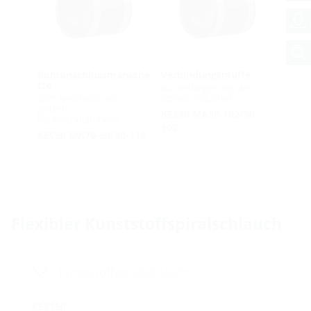
Rohranschlussmansche
Verbindungsmuffe
tte
zur Verlängerung des
zum Anschluss von
Spiralschlauches
glatten
KES90 MA90-102/90-
Kabelschutzrohren
102
KES90 MA70-90/90-110
Flexibler Kunststoffspiralschlauch
Kunststoffspiralschlauch
KES150