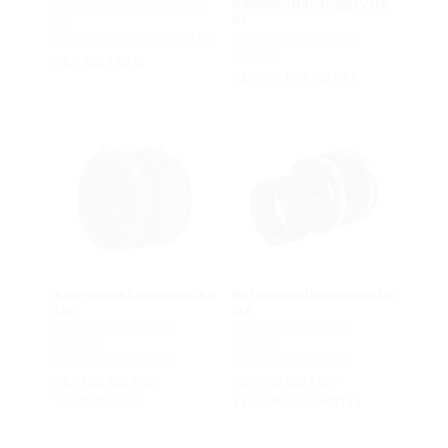
Kabeleinführungssyste
mit Manschettentechnik
m
für
Kunststoffspiralschläuche
zum nachträglichen
Einbau
KES MA150 D
KES150 MA KB SET
Rohranschlussmansche
Rohranschlussmansche
tte
tte
zum Anschluss von
zum Anschluss von
glatten
glatten
Kabelschutzrohren
Kabelschutzrohren
KES150 MA160-
KES150 MA160-
172/140-163
172/140-163 AR111