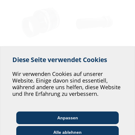
Rohranschlussmansche
Rohranschluss-Set
tte
zur Adaption des
Diese Seite verwendet Cookies
Helfen Sie uns den
zum Anschluss von
Kunststoffspiralschlauches
glatten
KES150 MA160-
Service unserer
Kabelschutzrohren
Wir verwenden Cookies auf unserer
172/140-163 SET
KES150 MA160-
Website. Einige davon sind essentiell,
Website zu verbessern!
172/140-163 AR126
während andere uns helfen, diese Website
Wo würden Sie sich einordnen?
und Ihre Erfahrung zu verbessern.
Anpassen
Architekt:in &
Kommunikations­
Handels­partner:in
Planer:in
branche
Alle ablehnen