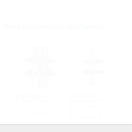
Zwei-Ebenen-Fest-/Losflansch
Zwei-Ebenen-
Zwei-Ebenen-
Fest-/Losflansch
Fest-/Losflansch
zum Einbetonieren
zum nachträglichen
Andübeln
2FLFE DIN18531
2FLFA DIN18531