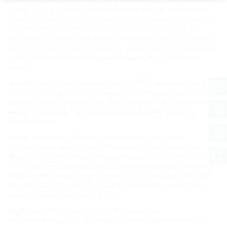
Leitungen geeignet, ähnlich wie Einzelhauseinführungen. Das komplette
System von Hauff-Technik basiert auf einzelnen Modulen. Dies gewährt
viel Flexibilität beim Aufbau. Das System setzt sich aus Rohrbögen,
demontierbaren Zwischenstücken und Verlängerungsrohren zusammen.
Zusätzlich wird ein Grundrohr eingesetzt, welches durch die Isolation des
Daches geführt wird. Eine Höhenanpassung ist nach der Installation
möglich.
Ebenfalls ist der Schwanenhals stufenlos um 360 Grad drehbar. Durch die
Rundrohre am Endstück ist der Schwanenhals am Ausgang nach unten
geneigt. Dies erhöht einerseits die Wetterfestigkeit. Andererseits optimiert
dies die Verlegung der Kabelstränge und garantiert den Schutz vor
Beschädigungen.
Eine nachträgliche Dachdurchführung ist auch bei gedämmten
Flachdächern mit zwei Dichtungsbahnen möglich. Hier kommen Zwei-
Ebenen-Fest-/Losflansche zum Einsatz. Diese gibt es von Hauff-Technik
zum Einbetonieren, oder auch alternativ als Variante zum nachträglichen
Andübeln. Jede dieser Lösungen von Hauff-Technik erfüllt die DIN 18531.
Diese Dachdurchführungen sind aus Edelstahl gefertigt, wodurch sie
besonders robust sowie langlebig sind.
Es gibt die Wahl zwischen V2A- und V4A-Edelstahl. Die
Dachdurchführungen aus V4A-Edelstahl sind noch widerstandsfähiger