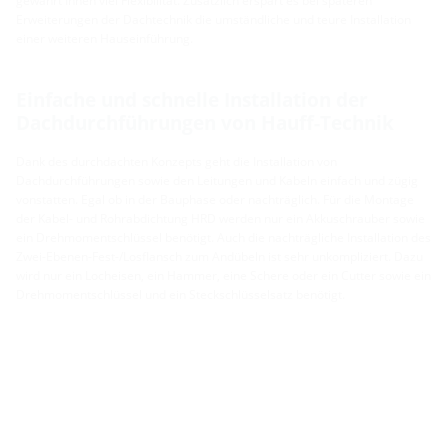
gewährt Ihnen viel Flexibilität. Zusätzlich erspart es bei späteren
Erweiterungen der Dachtechnik die umständliche und teure Installation
einer weiteren Hauseinführung.
Einfache und schnelle Installation der
Dachdurchführungen von Hauff-Technik
Dank des durchdachten Konzepts geht die Installation von
Dachdurchführungen sowie den Leitungen und Kabeln einfach und zügig
vonstatten. Egal ob in der Bauphase oder nachträglich. Für die Montage
der Kabel- und Rohrabdichtung HRD werden nur ein Akkuschrauber sowie
ein Drehmomentschlüssel benötigt. Auch die nachträgliche Installation des
Zwei-Ebenen-Fest-/Losflansch zum Andübeln ist sehr unkompliziert. Dazu
wird nur ein Locheisen, ein Hammer, eine Schere oder ein Cutter sowie ein
Drehmomentschlüssel und ein Steckschlüsselsatz benötigt.