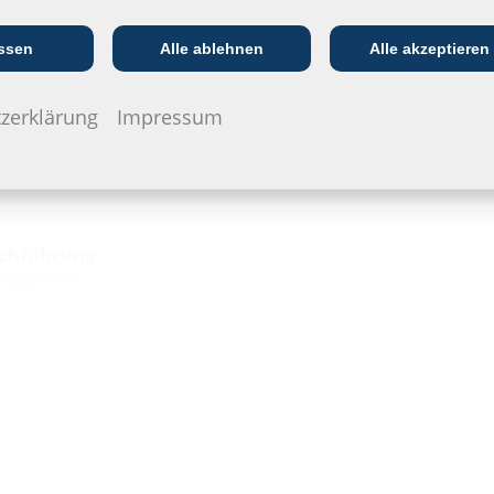
Kommunikations­
:in
EVU/­Stadt­werke
In
branche
ssen
Alle ablehnen
Alle akzeptieren
zerklärung
Impressum
chführung
träglichen