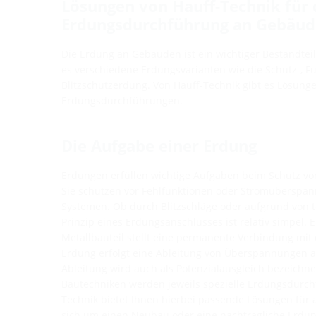
Lösungen von Hauff-Technik für 
Erdungsdurchführung an Gebäu
Die Erdung an Gebäuden ist ein wichtiger Bestandteil 
es verschiedene Erdungsvarianten wie die Schutz-, Fu
Blitzschutzerdung. Von Hauff-Technik gibt es Lösunge
Erdungsdurchführungen.
Die Aufgabe einer Erdung
Erdungen erfüllen wichtige Aufgaben beim Schutz 
Sie schützen vor Fehlfunktionen oder Stromüberspan
Systemen. Ob durch Blitzschläge oder aufgrund von 
Prinzip eines Erdungsanschlusses ist relativ simpel. E
Metallbauteil stellt eine permanente Verbindung mit
Erdung erfolgt eine Ableitung von Überspannungen an
Ableitung wird auch als Potenzialausgleich bezeichne
Bautechniken werden jeweils spezielle Erdungsdurch
Technik bietet Ihnen hierbei passende Lösungen für al
sich um einen Neubau oder eine nachträgliche Erdun