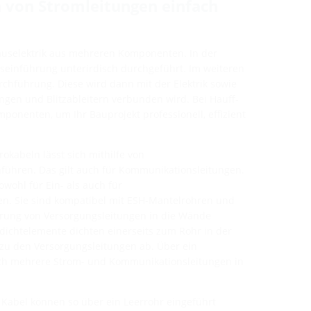
 von Stromleitungen einfach
auselektrik aus mehreren Komponenten. In der
seinführung unterirdisch durchgeführt. Im weiteren
rchführung. Diese wird dann mit der Elektrik sowie
gen und Blitzableitern verbunden wird. Bei Hauff-
mponenten, um Ihr Bauprojekt professionell, effizient
okabeln lässt sich mithilfe von
führen. Das gilt auch für Kommunikationsleitungen.
owohl für Ein- als auch für
. Sie sind kompatibel mit ESH-Mantelrohren und
ührung von Versorgungsleitungen in die Wände
ndichtelemente dichten einerseits zum Rohr in der
zu den Versorgungsleitungen ab. Über ein
eich mehrere Strom- und Kommunikationsleitungen in
e Kabel können so über ein Leerrohr eingeführt