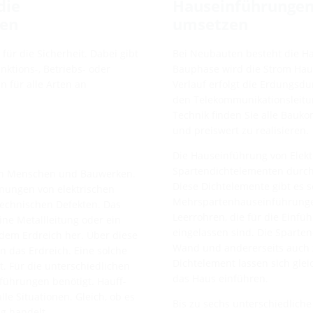
die
Hauseinführungen
den
umsetzen
für die Sicherheit. Dabei gibt
Bei Neubauten besteht die H
nktions-, Betriebs- oder
Bauphase wird die Strom Hau
n für alle Arten an
Verlauf erfolgt die Erdungsdu
den Telekommunikationsleitun
Technik finden Sie alle Bauko
und preiswert zu realisieren.
Die Hauseinführung von Elektr
Spartendichtelementen durch
von Menschen und Bauwerken.
Diese Dichtelemente gibt es s
nungen von elektrischen
Mehrspartenhauseinführungen
technischen Defekten. Das
Leerrohren, die für die Einf
ine Metallleitung oder ein
eingelassen sind. Die Sparte
 dem Erdreich her. Über diese
Wand und andererseits auch 
 das Erdreich. Eine solche
Dichtelement lassen sich gl
t. Für die unterschiedlichen
das Haus einführen.
führungen benötigt. Hauff-
le Situationen. Gleich, ob es
Bis zu sechs unterschiedlich
g handelt.