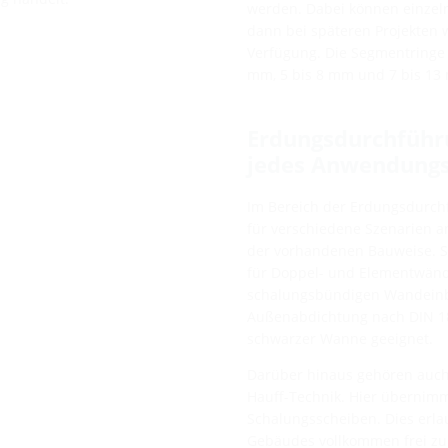
werden. Dabei können einzeln
dann bei späteren Projekten w
Verfügung. Die Segmentringe 
mm, 5 bis 8 mm und 7 bis 13
Erdungsdurchführ
jedes Anwendungs
Im Bereich der Erdungsdurch
für verschiedene Szenarien a
der vorhandenen Bauweise. S
für Doppel- und Elementwände
schalungsbündigen Wandeinb
Außenabdichtung nach DIN 18
schwarzer Wanne geeignet.
Darüber hinaus gehören auch
Hauff-Technik. Hier übernimm
Schalungsscheiben. Dies erlau
Gebäudes vollkommen frei zu