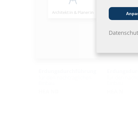
Architekt:in & Planer:in
Handels­partner
Anpa
Datenschut
Erdungsdurchführung
Erdungsdur
für den nachträglichen
für den nach
Einbau
Einbau
HEA ND
HEA N