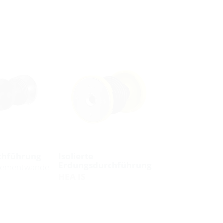
chführung
Isolierte
Erdungsdurchführung
Elementwände
HEA IS