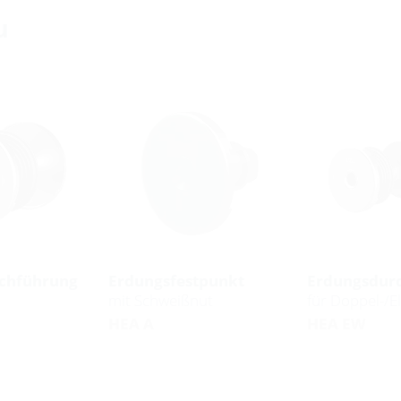
u
chführung
Erdungsfestpunkt
Erdungsdur
mit Schweißnut
für Doppel-/
HEA A
HEA EW