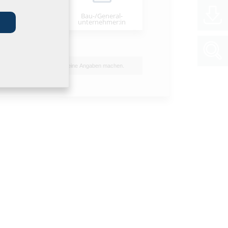
Bau-/General­
stallateur:in
unternehmer:in
Ich möchte keine Angaben machen.