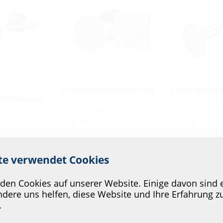
Erdungsdurchführung
Erdungsfest
chführung
mit Anschlusslasche und
für Schweiß- 
Kreuzklemme
Klemmanschl
HEA PK
HEA S
 Service unserer Website zu v
ite verwendet Cookies
en Cookies auf unserer Website. Einige davon sind e
ichen Montage
dere uns helfen, diese Website und Ihre Erfahrung z
.