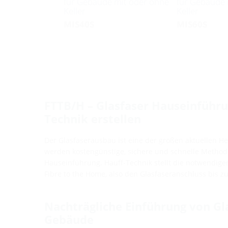
für Gebäude mit oder ohne
für Gebäude 
Keller
Keller
MIS40S
MIS60S
FTTB/H – Glasfaser Hauseinführu
Technik erstellen
Der Glasfaserausbau ist eine der großen aktuellen H
werden kostengünstige, sichere und schnelle Methode
Hauseinführung. Hauff-Technik stellt die notwendig
Fibre to the Home, also den Glasfaseranschluss bis zu
Nachträgliche Einführung von Gl
Gebäude