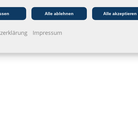
Kommunikations­
:in
EVU/­Stadt­werke
In
branche
ssen
Alle ablehnen
Alle akzeptieren
zerklärung
Impressum