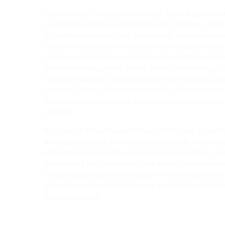
Einzelhauseinführungen von Hauff-Technik garantier
zuverlässige Gebäudeabdichtung der Glasfaser- oder 
die Kellerwand, durch die Bodenplatte oder oberirdi
lassen sich schnell und sicher in nur wenigen Minut
und wasserdicht. Unsere Glasfaserhauseinführungen 
Schnellmontagesystem. Dieses kann systembedingt i
eingesetzt werden, wobei Montagefehler nahezu aus
üblichen offenen Bauweise besteht in vielen Fällen di
Hausanschluss durch das Einziehen eines Leerrohres
erstellen.
Bei unseren Einzelhauseinführungen für die grabenlo
Montagegrube auf der Gebäudeaußenseite notwendig
komplett von der Gebäudeinnenseite montierbar und 
Anwendung bei überbauter oder schwer zugänglicher
bei den Einzelhauseinführungen in offener Bauweise 
grabenlosen Verlegetechnik eine anschließend fachg
Hauseinführung.