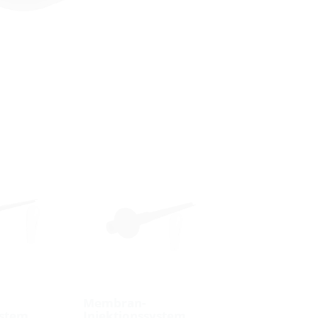
Membran-
ystem
Injektionssystem