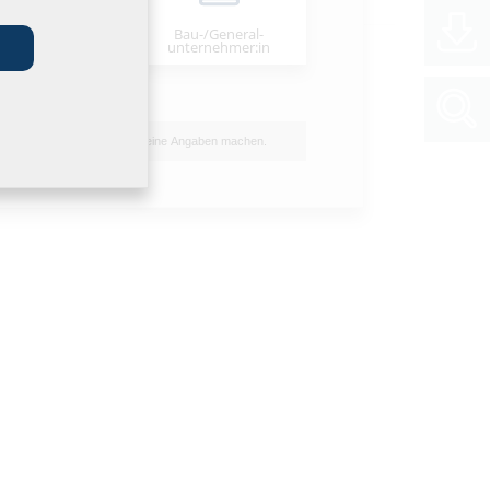
Bau-/General­
stallateur:in
unternehmer:in
Ich möchte keine Angaben machen.