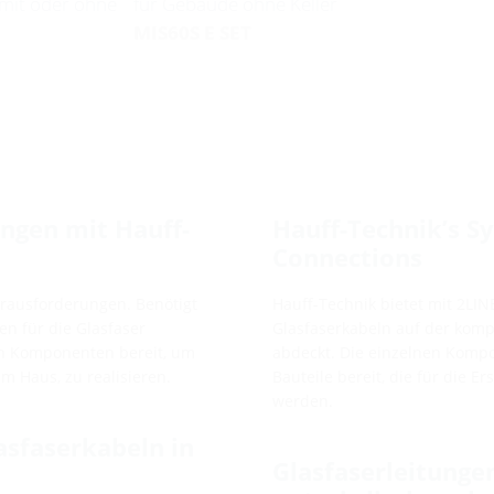
mit oder ohne
für Gebäude ohne Keller
MIS60S E SET
ngen mit Hauff-
Hauff-Technik’s S
Connections
erausforderungen. Benötigt
Hauff-Technik bietet mit 2LI
n für die Glasfaser
Glasfaserkabeln auf der komp
en Komponenten bereit, um
abdeckt. Die einzelnen Kompo
m Haus, zu realisieren.
Bauteile bereit, die für die E
werden.
asfaserkabeln in
Glasfaserleitungen