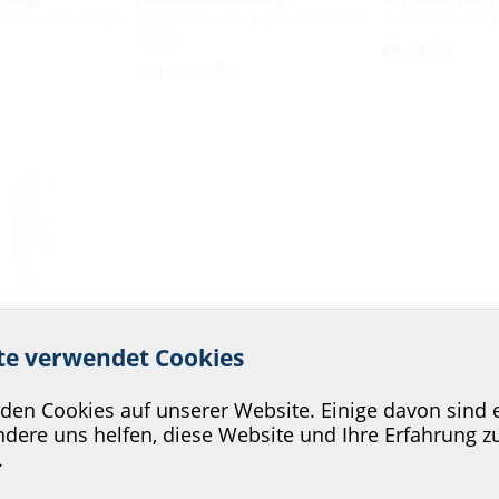
mit oder ohne
für Gebäude mit oder ohne
für Gebäude m
Keller
MIS40D
GFH30 PRO
 Service unserer Website zu v
ite verwendet Cookies
e
rung
en Cookies auf unserer Website. Einige davon sind e
-Leerrohre
m
dere uns helfen, diese Website und Ihre Erfahrung z
.
x7-12 SET10