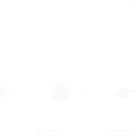
Glasfaser-
Membran-
rung
Hauseinführung
Injektionss