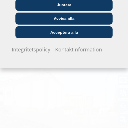
Arkitekter och
Justera
Grossister
Telekommunikationsföretag
planerare
Avvisa alla
Försörjningsföretag
Installatörer
Byggföretag
Acceptera alla
Jag vill inte ange.
Integritetspolicy
Kontaktinformation