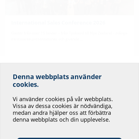
International Sales Conference 2026
Gäster från över 15 länder – från Tyskland till Nya Zeeland – många
intressanta presentationer och givande …
Denna webbplats använder
Hjälp oss att förbättra
cookies.
servicen på vår
Vi använder cookies på vår webbplats.
webbplats!
Vissa av dessa cookies är nödvändiga,
medan andra hjälper oss att förbättra
Var skulle du vilja placera dig?
Referenser
denna webbplats och din upplevelse.