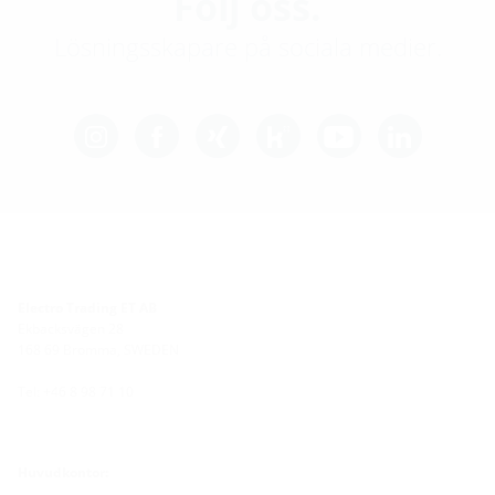
Följ oss.
Lösningsskapare på sociala medier.
Electro Trading ET AB
Ekbacksvägen 28
168 69 Bromma, SWEDEN
Tel: +46 8 98 71 10
Huvudkontor:
Hauff-Technik GmbH & Co. KG