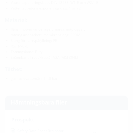
Vattenexponeringsklass DIN 18533: W1-E och W2.1-E
Vattentät betong exponeringsklass 1 och 2
Material:
fläns, motverkande lager, manschettpluggar,
tätningsmanschett, membranslang: EPDM
Slang för hartspåfyllning: PE
Rör: PVC-U
Tätningsband: Butyl
Spännband i rostfritt stål: V2A (AISI 304L)
Täthet:
gas- och vattentät till 1,0 bar
Hämtningsbara filer
Prospekt
Safety Data Sheet Resinator