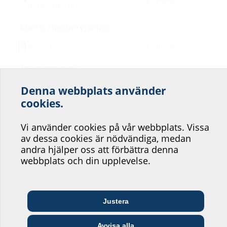
Hämta
10.04.2024
(PDF)
Monteringsanvisning
MIS90D
(PDF)
Hämta
Testrapporter
MIS60D, Nr. 1742019-01a
(PDF)
Hämta
Denna webbplats använder
Hjälp oss att förbättra
cookies.
Datablad och utskriftstext
servicen på vår
Vi använder cookies på vår webbplats. Vissa
För hämtning av databladet och utskriftstexten konfigurerar du
webbplats!
av dessa cookies är nödvändiga, medan
produkten i det nedre området och hämta den via symbolen
.
andra hjälper oss att förbättra denna
Var skulle du vilja placera dig?
webbplats och din upplevelse.
Arkitekter och
Justera
Grossister
Telekommunikationsföretag
Försörjningsföretag
planerare
Avvisa alla