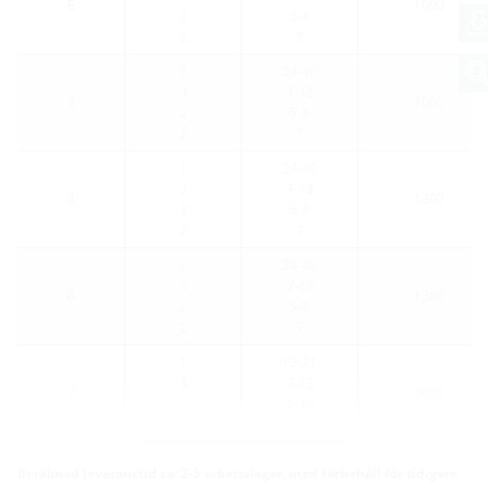
8
1000
2
5-8
2
7
1
24-40
3
7-13
8
1000
2
5-8
2
7
1
24-40
3
7-13
8
1300
2
5-8
2
7
1
24-40
3
7-13
8
1300
2
5-8
2
7
1
13-21
3
7-13
7
1000
1
5-13
2
7
Fler varianter
Beräknad leveranstid ca: 2-3 arbetsdagar, med förbehåll för tidigare