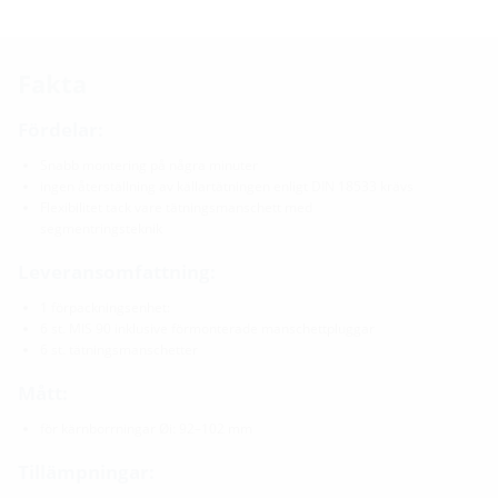
Fakta
Fördelar:
Snabb montering på några minuter
ingen återställning av källartätningen enligt DIN 18533 krävs
Flexibilitet tack vare tätningsmanschett med
segmentringsteknik
Leveransomfattning:
1 förpackningsenhet:
6 st. MIS 90 inklusive förmonterade manschettpluggar
6 st. tätningsmanschetter
Mått:
för kärnborrningar Øi: 92–102 mm
Tillämpningar: