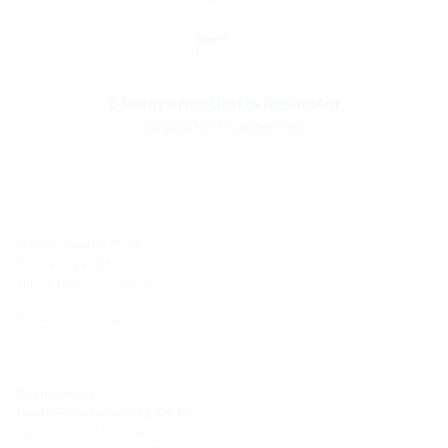
2-komponentharts Resinator
(krävs för montering)
Electro Trading ET AB
Ekbacksvägen 28
168 69 Bromma, SWEDEN
Tel: +46 8 98 71 10
Huvudkontor:
Hauff-Technik GmbH & Co. KG
Robert-Bosch-Straße 9