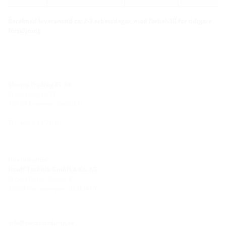
Beräknad leveranstid ca: 2-3 arbetsdagar, med förbehåll för tidigare
försäljning
Electro Trading ET AB
Ekbacksvägen 28
168 69 Bromma, SWEDEN
Tel: +46 8 98 71 10
Huvudkontor:
Hauff-Technik GmbH & Co. KG
Robert-Bosch-Straße 9
89568 Hermaringen, GERMANY
info@electrotrading.se