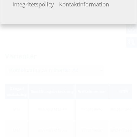
Integritetspolicy
Kontaktinformation
Varianter
Gängad
Beställningsbeteckning
Artikelnummer
GTIN
anslutning
M12
HEA ASB M12 A4
1700110040
405248704479
M16
HEA ASB M16 A4
1700110050
405248704480