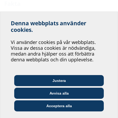
Fakta
Mått:
Denna webbplats använder
Längd: 75 mm
Hjälp oss att förbättra
cookies.
Material:
servicen på vår
Vi använder cookies på vår webbplats.
St37 galvaniserad eller V4A (AISI 316L)
webbplats!
Vissa av dessa cookies är nödvändiga,
medan andra hjälper oss att förbättra
Var skulle du vilja placera dig?
denna webbplats och din upplevelse.
Hämtningsbara filer
BIM
Arkitekter och
Justera
Grossister
Telekommunikationsföretag
planerare
HEA ASB
(BIM)
BIM-portalen
Avvisa alla
Försörjningsföretag
Installatörer
Byggföretag
Datablad och utskriftstext
Acceptera alla
För hämtning av databladet och utskriftstexten konfigurerar du
produkten i det nedre området och hämta den via symbolen
.
Jag vill inte ange.