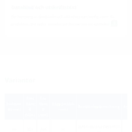
Datablad och utskriftstext
För hämtning av databladet och utskriftstexten konfigurerar du
produkten i det nedre området och hämta den via symbolen
.
Varianter
Fast
Lös
Foderrör
fläns
fläns
Väggtjocklek
Beställningsbeteckning
Arti
Ø
(mm)
Ø
Ø
(mm)
i
(mm)
(mm)
FLFE1x80/0/80 DIN18533
80
405
395
80
25