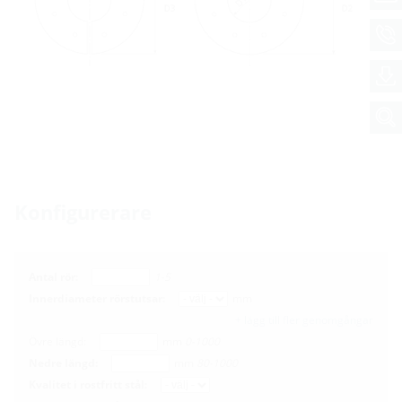
Konfigurerare
Antal rör:
1-5
Innerdiameter rörstutsar:
mm
+ lägg till fler genomgångar
Övre längd:
mm
0-1000
Nedre längd:
mm
80-1000
Kvalitet i rostfritt stål: