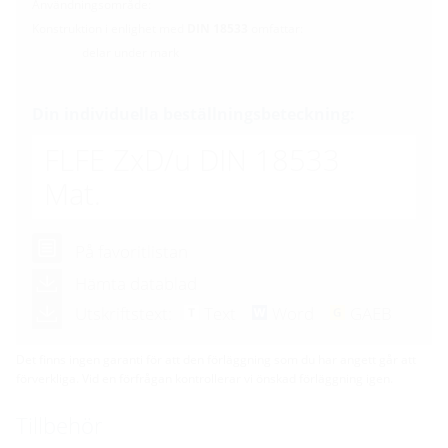
Användningsområde:
Konstruktion i enlighet med
DIN 18533
omfattar:
delar under mark
Din individuella beställningsbeteckning:
FLFE ZxD/u DIN 18533
Mat.
På favoritlistan
Hämta datablad
Utskriftstext:
Text
Word
GAEB
Det finns ingen garanti för att den förläggning som du har angett går att
förverkliga. Vid en förfrågan kontrollerar vi önskad förläggning igen.
Tillbehör