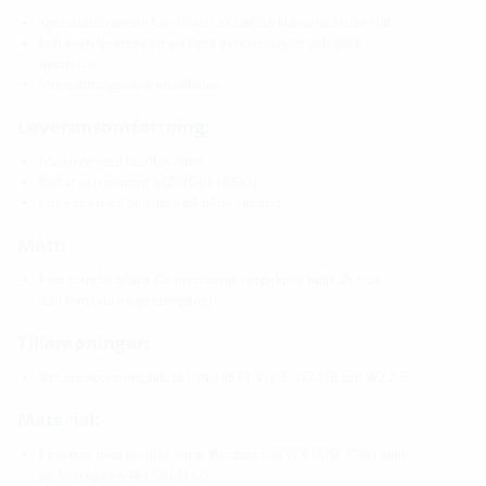
specialutföranden kan tillverkas utifrån kundens önskemål
kan även levereras med flera genomgångar och olika
diametrar
formsättningsnära installation
Leveransomfattning:
Foderrör med fast/lös fläns
Bultar och muttrar M20 (DIN 18533)
försedda med blindlock på båda sidorna
Mått:
Fast standardfläns Øa motsvarar respektive hölje Øi + ca
330 mm (vid en genomgång)
Tillämpningar:
Vattenexponeringsklass DIN 18533: W1-E, W2.1-E och W2.2-E
Material:
Foderrör med fast/lös fläns: Rostfritt stål V2A (AISI 304L) eller
på förfrågan V4A (AISI 316L)