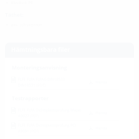
Blindlock: PE
Täthet:
gas- och vattentät
Hämtningsbara filer
Monteringsanvisning
FLFE FLFA FLFAG DIN18533
Hämta
DIN18531
(PDF)
Testrapporter
FLFE FLFA Dichtigkeitsprüfung Mapei
Hämta
A9027
(PDF)
FLFE FLFA Dichtigkeitsprüfung PCI
Hämta
A9091
(PDF)